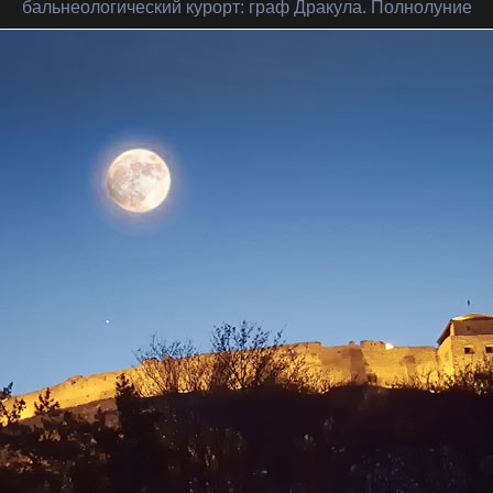
бальнеологический курорт
: граф Дракула. Полнолуние