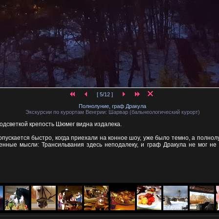
[ 5/12 ]
Полнолуние, граф Дракула
Экскурсии по курортам Венгрии: Шарвар (бальнеологический курорт)
одсветкой крепость Шюмег видна издалека.
опускается быстро, когда приехали на конное шоу, уже было темно, а полно
енные мысли: Трансильвания здесь неподалеку, и граф Дракула не мог не 