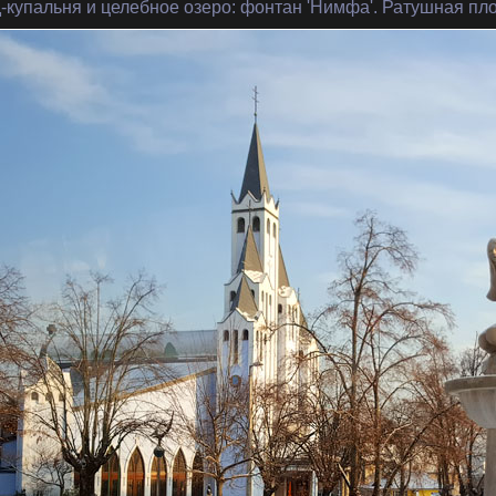
-купальня и целебное озеро
: фонтан 'Нимфа'. Ратушная пл