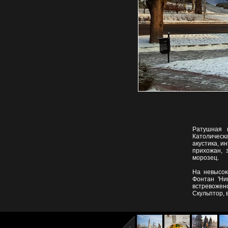
Ратушная 
Католическ
акустика, и
прихожан, 
морозец.
На невысок
Фонтан 'Ни
встревожен
Скульптор,