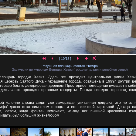
[ 10/18 ]
Ратушная площадь, фонтан 'Нимфа'
Экскурсии по курортам Венгрии: Хевиз (город-купальня и целебное озеро)
площадь городка Хевиз. Здесь же проходит центральная улица Хеви
ая церковь Святого Духа - украшение города, освящена в 1999г. Внутри ц
нтерьер богато декорирован деревом. Просторное помещение вмещает в себя
здесь часто проходят органные концерты. Погода сегодня хорошая, сол
ой колонне справа сидит уже замерзшая упитанная девушка, это не из 
мфа' давно стал символом городка и его визитной карточкой. Девица н
о, летом, когда фонтан включают, из-под ног пышной красавицы изли
 видать, был большим жизнелюбом