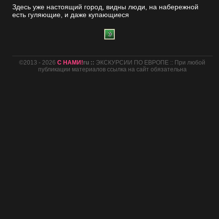
Здесь уже настоящий город, видны люди, на набережной
есть гуляющие, и даже купающиеся
©2013 - 2026
С НАМИ!
ru ::
ЭКСКУРСИИ ПО ЕВРОПЕ :: При любой
публикации материалов ссылка на сайт обязательна