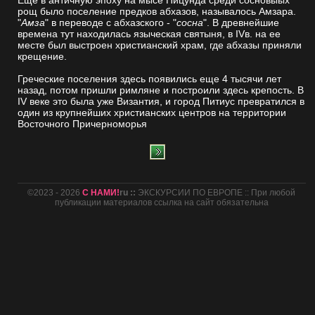
рощ было поселение предков абхазов, называлось Амзара.
"
Амза
" в переводе с абхазского - "
сосна
". В древнейшие
времена тут находилась языческая святыня, в IVв. на ее
месте был выстроен христианский храм, где абхазы приняли
крещение.
Греческие поселения здесь появились еще 4 тысячи лет
назад, потом пришли римляне и построили здесь крепость. В
IV веке это была уже Византия, и город Питиус превратился в
один из крупнейших христианских центров на территории
Восточного Причерноморья
©2023 - 2026
С НАМИ!
ru ::
ЭКСКУРСИИ ПО ЕВРОПЕ :: При любой
публикации материалов ссылка на сайт обязательна