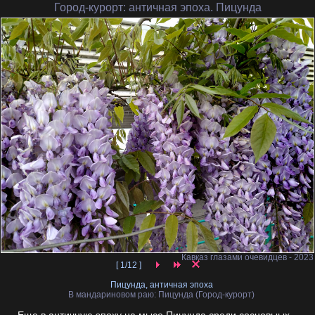
Город-курорт
: античная эпоха. Пицунда
Кавказ глазами очевидцев - 2023
[ 1/12 ]
Пицунда, античная эпоха
В мандариновом раю: Пицунда (Город-курорт)
Еще в античную эпоху на мысе Пицунда среди сосновыых