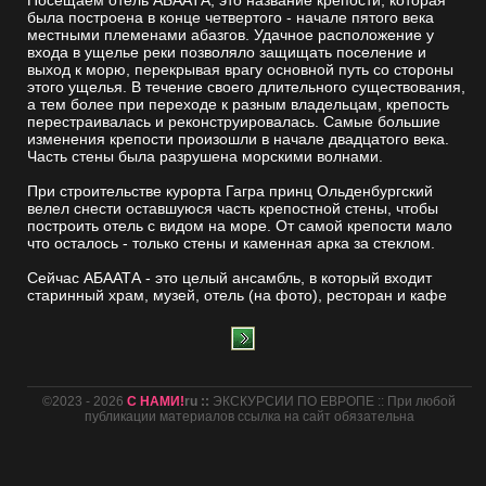
была построена в конце четвертого - начале пятого века
местными племенами абазгов. Удачное расположение у
входа в ущелье реки позволяло защищать поселение и
выход к морю, перекрывая врагу основной путь со стороны
этого ущелья. В течение своего длительного существования,
а тем более при переходе к разным владельцам, крепость
перестраивалась и реконструировалась. Самые большие
изменения крепости произошли в начале двадцатого века.
Часть стены была разрушена морскими волнами.
При строительстве курорта Гагра принц Ольденбургский
велел снести оставшуюся часть крепостной стены, чтобы
построить отель с видом на море. От самой крепости мало
что осталось - только стены и каменная арка за стеклом.
Сейчас АБААТА - это целый ансамбль, в который входит
старинный храм, музей, отель (на фото), ресторан и кафе
©2023 - 2026
С НАМИ!
ru ::
ЭКСКУРСИИ ПО ЕВРОПЕ :: При любой
публикации материалов ссылка на сайт обязательна