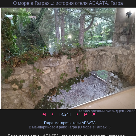
О море в Гаграх...
: история отеля АБААТА. Гагра
Кавказ глазами очевидцев - 2023
[ 4/24 ]
Гагра, история отеля АБААТА
В мандариновом раю: Гагра (О море в Гаграх...)
Посещаем отель АБААТА, это название крепости, которая