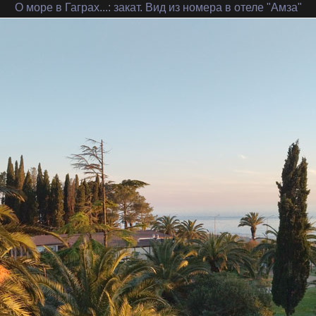
О море в Гаграх...
: закат. Вид из номера в отеле "Амза"