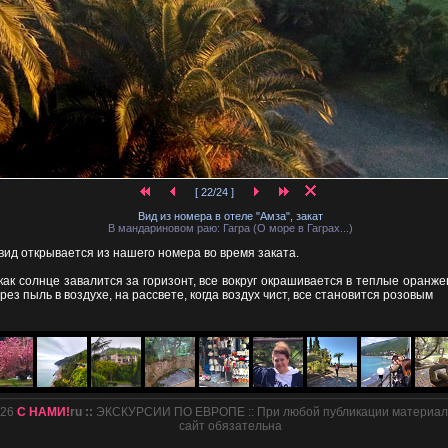
[ 22/24 ]
Вид из номера в отеле "Амза", закат
В мандариновом раю: Гагра (О море в Гаграх...)
 вид открывается из нашего номера во время заката.
как солнце завалится за горизонт, все вокруг окрашивается в теплые оранже
рез пыль в воздухе, на рассвете, когда воздух чист, все становится розовым
026
С НАМИ!
ru ::
ЭКСКУРСИИ ПО ЕВРОПЕ :: При любой публикации материало
сайт обязательна