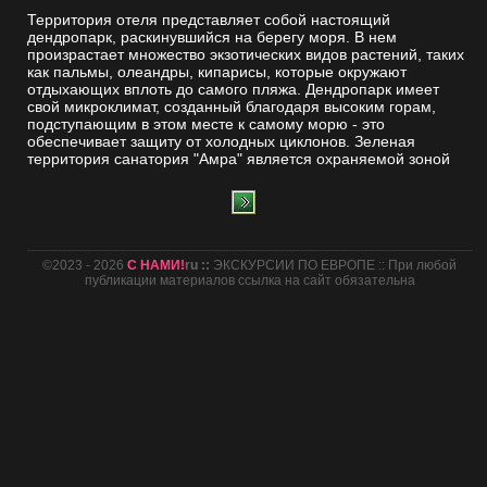
Территория отеля представляет собой настоящий
дендропарк, раскинувшийся на берегу моря. В нем
произрастает множество экзотических видов растений, таких
как пальмы, олеандры, кипарисы, которые окружают
отдыхающих вплоть до самого пляжа. Дендропарк имеет
свой микроклимат, созданный благодаря высоким горам,
подступающим в этом месте к самому морю - это
обеспечивает защиту от холодных циклонов. Зеленая
территория санатория "Амра" является охраняемой зоной
©2023 - 2026
С НАМИ!
ru ::
ЭКСКУРСИИ ПО ЕВРОПЕ :: При любой
публикации материалов ссылка на сайт обязательна