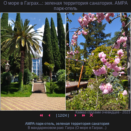
О море в Гаграх...
: зеленая территория санатория. АМРА
парк-отель
Кавказ глазами очевидцев - 2023
[ 12/24 ]
АМРА парк-отель, зеленая территория санатория
В мандариновом раю: Гагра (О море в Гаграх...)