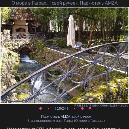
О море в Гаграх...
: свой ручеек. Парк-отель AMZA
Кавказ глазами очевидцев - 2023
[ 10/24 ]
Парк-отель AMZA, свой ручеек
В мандариновом раю: Гагра (О море в Гаграх...)
Неподалеку от СПА и бассейна есть вот такой симпатичный